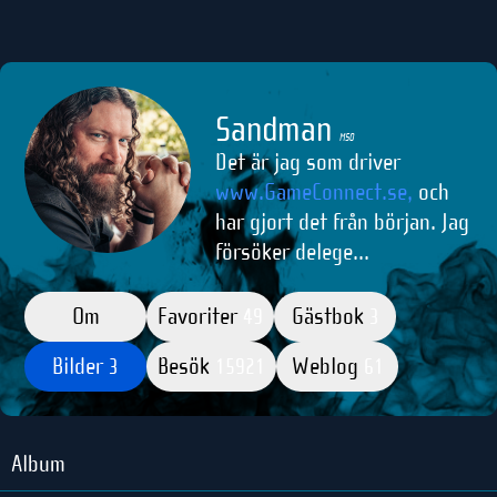
Sandman
M50
Det är jag som driver
www.GameConnect.se,
och
har gjort det från början. Jag
försöker delege...
Om
Favoriter
Gästbok
49
3
Bilder
Besök
Weblog
3
15921
61
Album