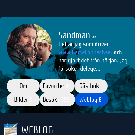
Sandman
M50
Det är jag som driver
www.GameConnect.se,
och
har gjort det från början. Jag
försöker delege...
Om
Favoriter
Gästbok
49
3
Bilder
Besök
Weblog
3
15921
61
WEBLOG