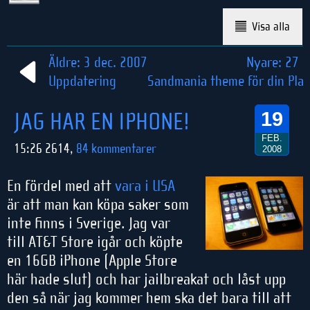
Visa alla
Äldre: 3 dec. 2007
Nyare: 27 
Uppdatering
Sandmania theme för din Play
JAG HAR EN IPHONE!
19
FEB.
15:26 2614,
84 kommentarer
2008
En fördel med att
vara i USA
är att man kan köpa saker som
inte finns i Sverige. Jag var
till AT&T Store igår och köpte
en 16GB iPhone (Apple Store
här hade slut) och har jailbreakat och låst upp
den så när jag kommer hem ska det bara till att