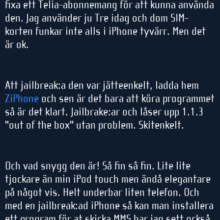
fixa ett Telia-abonnemang för att kunna använda
den. Jag använder ju Tre idag och dom SIM-
korten funkar inte alls i iPhone tyvärr. Men det
är ok.
Att jailbreak:a den var jätteenkelt, ladda hem
ZiPhone
och sen är det bara att köra programmet
så är det klart. Jailbrake:ar och låser upp 1.1.3
"out of the box" utan problem. Skitenkelt.
Och vad snygg den är! Så fin så fin. Lite lite
tjockare än min iPod touch men ändå elegantare
på något vis. Helt underbar liten telefon. Och
med en jailbreak:ad iPhone så kan man installera
ett program för at skicka MMS har jag sett också,