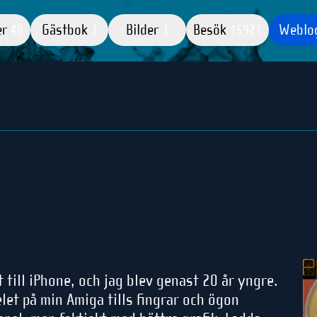
er
Gästbok
Bilder
Besök
Weblo
49
3
3
15921
till iPhone, och jag blev genast 20 år yngre.
let på min Amiga tills fingrar och ögon