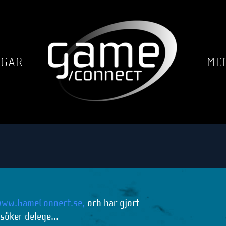
GGAR
ME
ww.GameConnect.se,
och har gjort
rsöker delege...