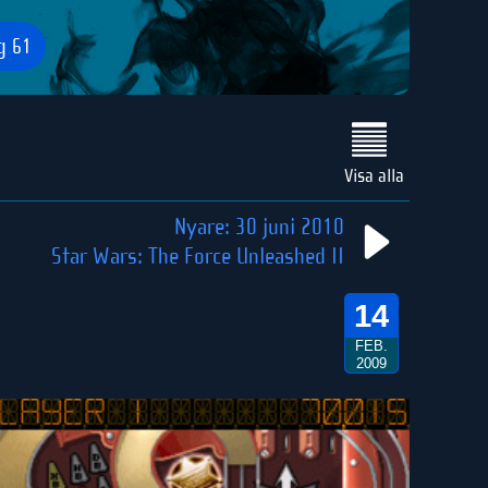
g
61
Visa alla
Nyare: 30 juni 2010
Star Wars: The Force Unleashed II
14
FEB.
2009