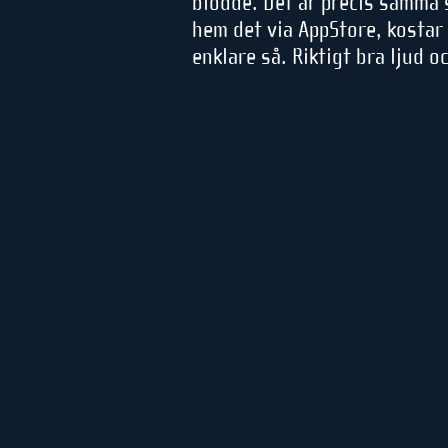
blödde. Det är precis samma s
hem det via AppStore, kostar 
enklare så. Riktigt bra ljud o