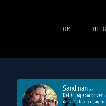
OM
BLO
Sandman
M50
Det är jag som driver
w
det från början. Jag fö