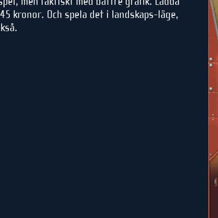
pel, men faktiskt med bättre grafik. Ladda
45 kronor. Och spela det i landskaps-läge,
ckså.