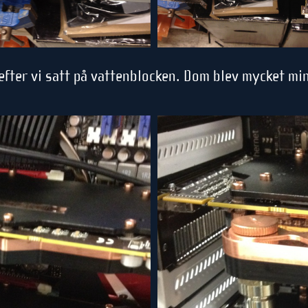
h efter vi satt på vattenblocken. Dom blev mycket m
.