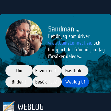
Sandman
M50
Det är jag som driver
www.GameConnect.se,
och
har gjort det från början. Jag
försöker delege...
Om
Favoriter
Gästbok
49
3
Bilder
Besök
Weblog
3
15921
61
WEBLOG