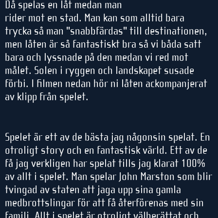
Då spelas en låt medan man
rider mot en stad. Man kan som alltid bara
trycka så man "snabbfärdas" till destinationen,
men låten är så fantastiskt bra så vi båda satt
bara och lyssnade på den medan vi red mot
målet. Solen i ryggen och landskapet susade
förbi. I filmen nedan hör ni låten ackompanjerat
av klipp från spelet.
Spelet är ett av de bästa jag någonsin spelat. En
otroligt story och en fantastisk värld. Ett av de
få jag verkligen har spelat tills jag klarat 100%
av allt i spelet. Man spelar John Marston som blir
tvingad av staten att jaga upp sina gamla
medbrottslingar för att få återförenas med sin
familj. Allt i spelet är otroligt välberättat och